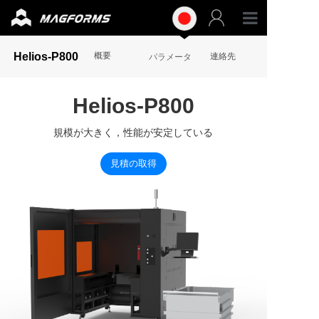
専門グ
Helios-P800
概要
連絡先
パラメータ
工業グ
Helios-P800
材料
規模が大きく，性能が安定している
見積の取得
アクセ
サポー
リソー