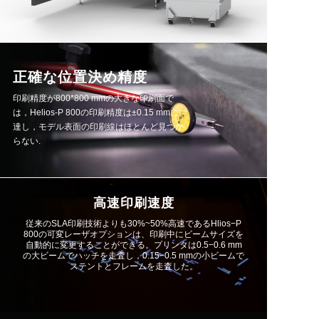
正確な位置決め精度
印刷精度が800*800 mmの大きな印刷面で
は，Helios-P 800の印刷精度は±0.15 mmに
達し，モデル表面の印刷線はほとんど見つか
らない.
高速印刷速度
従来のSLA印刷技術よりも30%~50%高速であるHlios−P
800の可変レーザオプションは、印刷中にビームサイズを
自動的に変更することができる。プリンタは0.5−0.6 mm
の大ビームでハッチを走査し，0.15−0.5 mmの小ビームで
ステントとフレームを走査した。