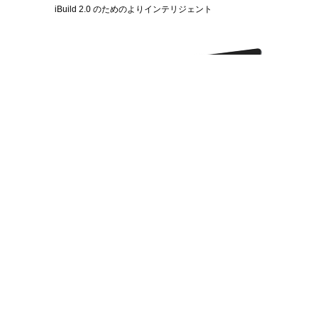
iBuild 2.0 のためのよりインテリジェント
製品カテゴリー
購入先
専門レベル
アリババ公式店
エンタープライズ
Amazon 公式ストア
材料
部品
協力
サポート