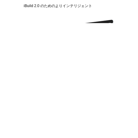
iBuild 2.0 のためのよりインテリジェント
製品カテゴリー
購入先
専門レベル
アリババ公式店
エンタープライズ
Amazon 公式ストア
材料
部品
協力
サポート