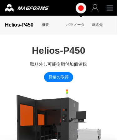
専門グ
Helios-P450
概要
パラメータ
連絡先
工業グ
Helios-P450
材料
取り外し可能樹脂付加価値税
アクセ
見積の取得
サポー
リソー