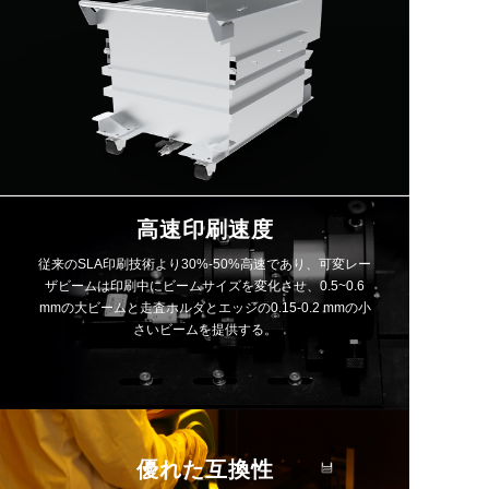
高速印刷速度
従来のSLA印刷技術より30%-50%高速であり、可変レー
ザビームは印刷中にビームサイズを変化させ、0.5~0.6
mmの大ビームと走査ホルダとエッジの0.15-0.2 mmの小
さいビームを提供する。
優れた互換性