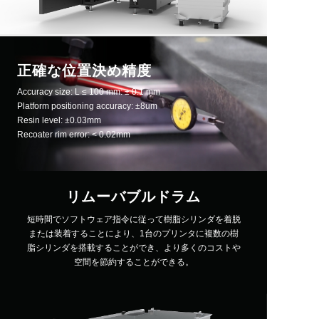
正確な位置決め精度
Accuracy size: L ≤ 100 mm: ± 0.1 mm
Platform positioning accuracy: ±8um
Resin level: ±0.03mm
Recoater rim error: < 0.02mm
リムーバブルドラム
短時間でソフトウェア指令に従って樹脂シリンダを着脱
または装着することにより、1台のプリンタに複数の樹
脂シリンダを搭載することができ、より多くのコストや
空間を節約することができる。