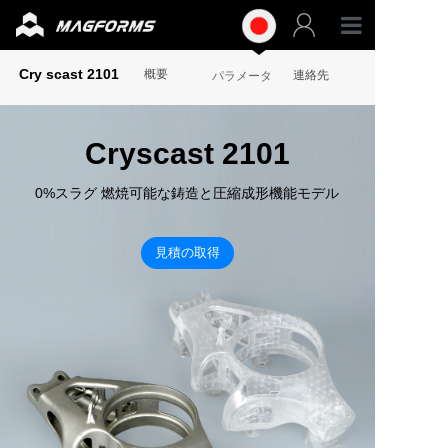
専門グ
Cry scast 2101
概要
連絡先
パラメータ
工業グ
Cryscast 2101
材料
0%スラグ 燃焼可能な鋳造と圧縮成形機能モデル
アクセ
見積の取得
サポー
リソー